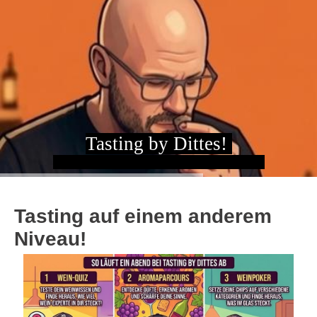
T
asting by Dittes!
Kompetenz? Ja. Staubtrocken? Niemals .
Tasting auf einem anderem
Niveau!